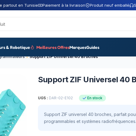
e partout en Tunisie
Paiement à la livraison
Produit neuf emballé
S
urs & Robotique
Meilleures Offres
Marques
Guides
grammateurs
Support ZIF Universel 40 Broches
Support ZIF Universel 40 
UGS :
DAR-02-E102
En stock
Support ZIF universel 40 broches, parfait pou
programmables et systèmes radiofréquences