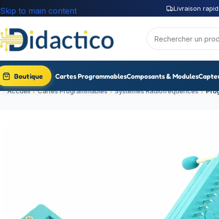
Livraison rapid
Skip to main content
Boutique
Cartes Programmables
Composants & Modules
Capte
Accueil
Cartes Programmables
Systèmes Radiofréquences
Pro