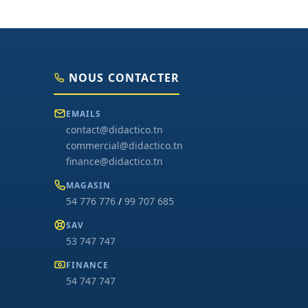
NOUS CONTACTER
EMAILS
contact@didactico.tn
commercial@didactico.tn
finance@didactico.tn
MAGASIN
54 776 776
/
99 707 685
SAV
53 747 747
FINANCE
54 747 747