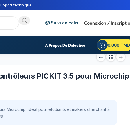
upport technique
Connexion / Inscripti
📦 Suivi de colis
0,000
TND
A Propos De Didactico
ochip
ntrôleurs PICKIT 3.5 pour Microchip
rs Microchip, idéal pour étudiants et makers cherchant à
s.