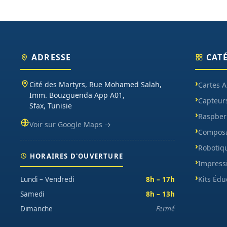
ADRESSE
CAT
Cité des Martyrs, Rue Mohamed Salah,
Cartes 
Imm. Bouzguenda App A01,
Capteur
Sfax, Tunisie
Raspberr
Voir sur Google Maps →
Composa
Robotiq
HORAIRES D'OUVERTURE
Impress
Kits Édu
Lundi – Vendredi
8h – 17h
Samedi
8h – 13h
Dimanche
Fermé