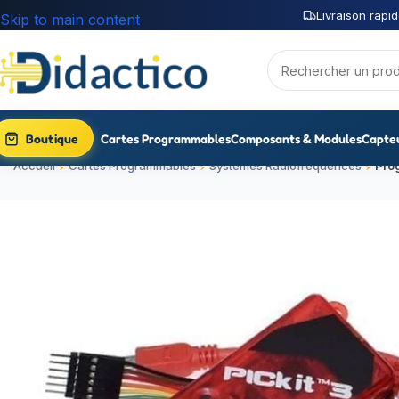
Livraison rapid
Skip to main content
Boutique
Cartes Programmables
Composants & Modules
Capte
Accueil
Cartes Programmables
Systèmes Radiofréquences
Pro