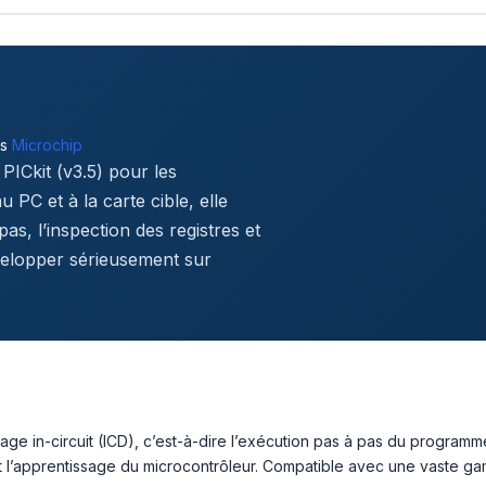
rs
Microchip
PICkit (v3.5) pour les
 PC et à la carte cible, elle
as, l’inspection des registres et
évelopper sérieusement sur
ébogage in-circuit (ICD), c’est-à-dire l’exécution pas à pas du progra
et l’apprentissage du microcontrôleur. Compatible avec une vaste g