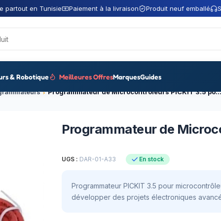
e partout en Tunisie
Paiement à la livraison
Produit neuf emballé
S
urs & Robotique
Meilleures Offres
Marques
Guides
grammateurs
Programmateur de Microcontrôleurs PICKIT 3.5 pour Micr
Programmateur de Microco
UGS :
DAR-01-A33
En stock
Programmateur PICKIT 3.5 pour microcontrôleu
développer des projets électroniques avancé