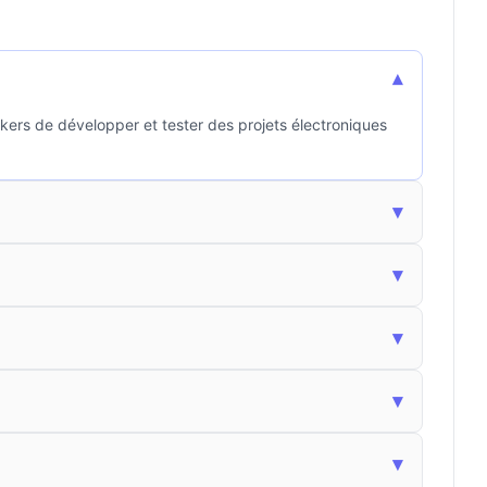
▾
ers de développer et tester des projets électroniques
▾
▾
▾
▾
▾