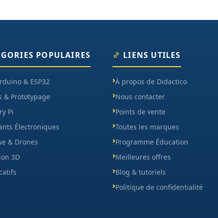
ÉGORIES POPULAIRES
LIENS UTILES
Arduino & ESP32
À propos de Didactico
s & Prototypage
Nous contacter
y Pi
Points de vente
nts Électroniques
Toutes les marques
ue & Drones
Programme Éducation
ion 3D
Meilleures offres
catifs
Blog & tutoriels
Politique de confidentialité