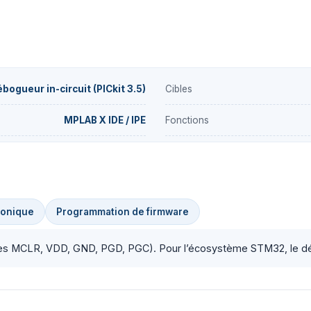
ogueur in-circuit (PICkit 3.5)
Cibles
MPLAB X IDE / IPE
Fonctions
ronique
Programmation de firmware
oches MCLR, VDD, GND, PGD, PGC). Pour l’écosystème STM32, le dé