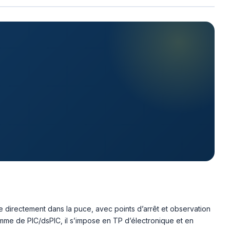
mme directement dans la puce, avec points d’arrêt et observation
amme de PIC/dsPIC, il s’impose en TP d’électronique et en