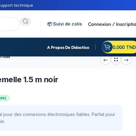
upport technique
Connexion / Inscripti
📦 Suivi de colis
0,000
TND
A Propos De Didactico
m noir
melle 1.5 m noir
ndé)
al pour des connexions électroniques fiables. Parfait pour
ie.