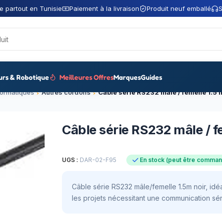
e partout en Tunisie
Paiement à la livraison
Produit neuf emballé
S
urs & Robotique
Meilleures Offres
Marques
Guides
formatiques
Autres cordons
Câble série RS232 mâle / femelle 1.5 
Câble série RS232 mâle / fe
UGS :
DAR-02-F95
En stock (peut être comma
Câble série RS232 mâle/femelle 1.5m noir, idé
les projets nécessitant une communication sér