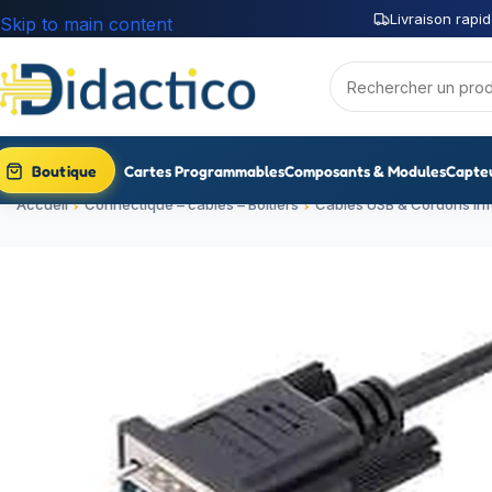
Livraison rapid
Skip to main content
Boutique
Cartes Programmables
Composants & Modules
Capte
Accueil
Connectique – câbles – Boitiers
Cables USB & Cordons in