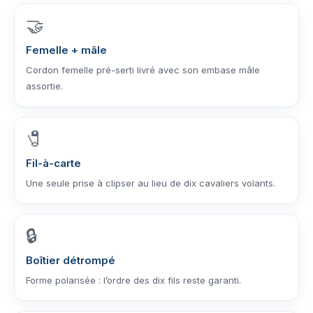
🤝
Femelle + mâle
Cordon femelle pré-serti livré avec son embase mâle
assortie.
🧷
Fil-à-carte
Une seule prise à clipser au lieu de dix cavaliers volants.
🔒
Boîtier détrompé
Forme polarisée : l’ordre des dix fils reste garanti.