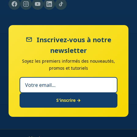
Inscrivez-vous à notre
newsletter
Soyez les premiers informés des nouveautés,
promos et tutoriels
S'inscrire →