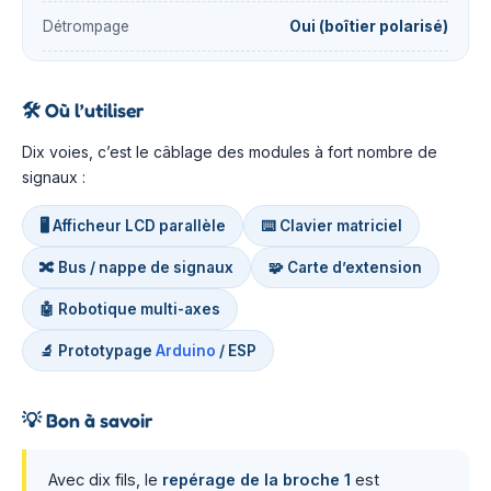
Détrompage
Oui (boîtier polarisé)
🛠️
Où l’utiliser
Dix voies, c’est le câblage des modules à fort nombre de
signaux :
🖥️ Afficheur LCD parallèle
⌨️ Clavier matriciel
🔀 Bus / nappe de signaux
🧩 Carte d’extension
🤖 Robotique multi-axes
🔬 Prototypage
Arduino
/ ESP
💡
Bon à savoir
Avec dix fils, le
repérage de la broche 1
est