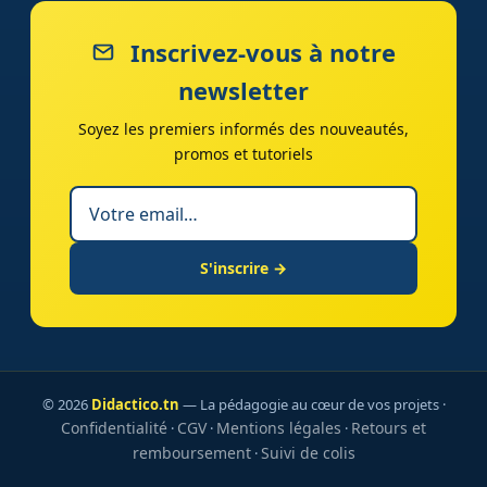
Inscrivez-vous à notre
newsletter
Soyez les premiers informés des nouveautés,
promos et tutoriels
S'inscrire →
© 2026
Didactico.tn
— La pédagogie au cœur de vos projets ·
Confidentialité
CGV
Mentions légales
Retours et
·
·
·
remboursement
Suivi de colis
·