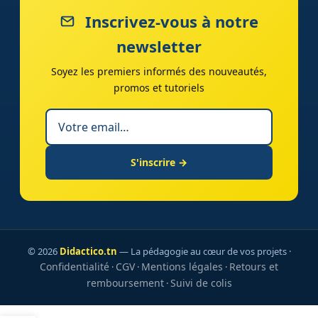
Inscrivez-vous à notre
newsletter
Soyez les premiers informés des nouveautés,
promos et tutoriels
S'inscrire →
© 2026
Didactico.tn
— La pédagogie au cœur de vos projets ·
Confidentialité
CGV
Mentions légales
Retours et
·
·
·
remboursement
Suivi de colis
·