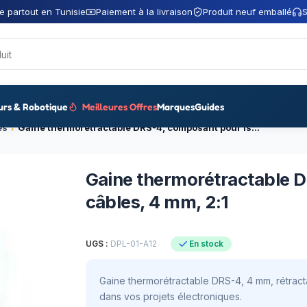
e partout en Tunisie
Paiement à la livraison
Produit neuf emballé
S
urs & Robotique
Meilleures Offres
Marques
Guides
es
Gaine thermorétractable DRS-4, composant pour isolation câbles, 4 mm, 2:1
Gaine thermorétractable D
câbles, 4 mm, 2:1
UGS :
DPL-01-A12
En stock
Gaine thermorétractable DRS-4, 4 mm, rétractat
dans vos projets électroniques.