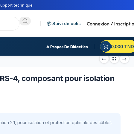
upport technique
Connexion / Inscripti
📦 Suivi de colis
0,000
TND
A Propos De Didactico
RS-4, composant pour isolation
ion 2:1, pour isolation et protection optimale des câbles