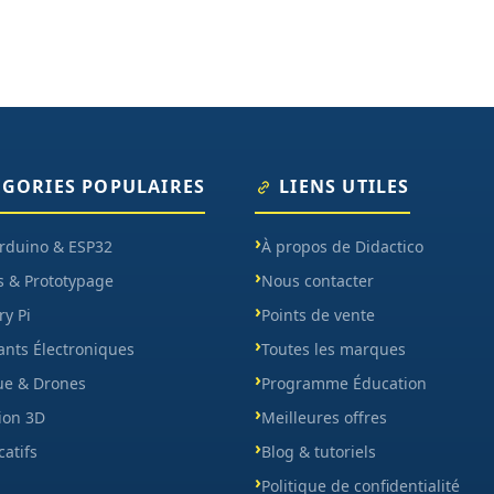
ÉGORIES POPULAIRES
LIENS UTILES
Arduino & ESP32
À propos de Didactico
s & Prototypage
Nous contacter
y Pi
Points de vente
nts Électroniques
Toutes les marques
ue & Drones
Programme Éducation
ion 3D
Meilleures offres
catifs
Blog & tutoriels
Politique de confidentialité