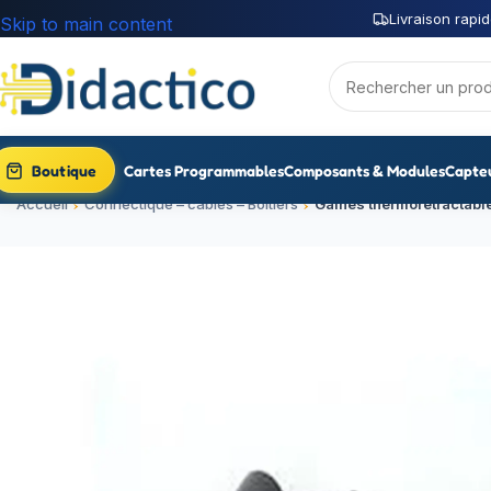
Livraison rapid
Skip to main content
Boutique
Cartes Programmables
Composants & Modules
Capte
Accueil
Connectique – câbles – Boitiers
Gaines thermorétractabl