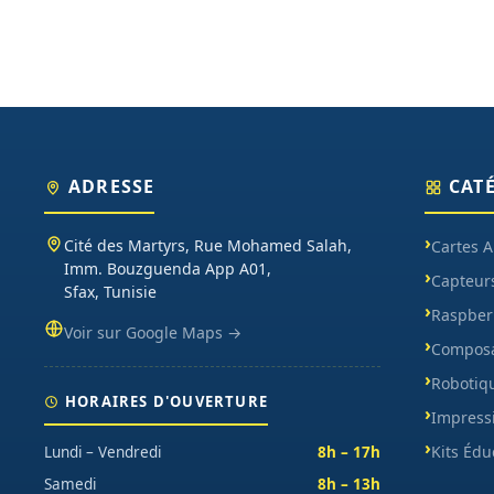
ADRESSE
CAT
Cité des Martyrs, Rue Mohamed Salah,
Cartes 
Imm. Bouzguenda App A01,
Capteur
Sfax, Tunisie
Raspberr
Voir sur Google Maps →
Composa
Robotiq
HORAIRES D'OUVERTURE
Impress
Kits Édu
Lundi – Vendredi
8h – 17h
Samedi
8h – 13h