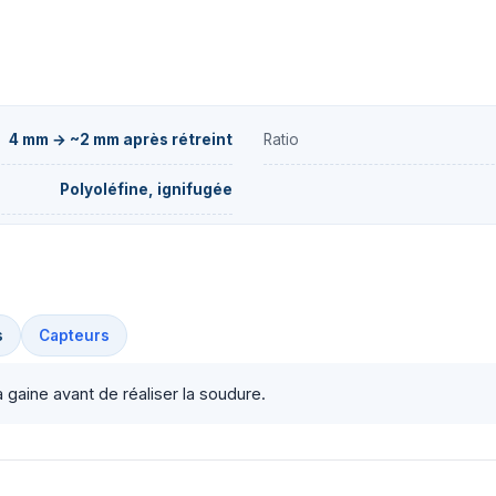
4 mm → ~2 mm après rétreint
Ratio
Polyoléfine, ignifugée
s
Capteurs
a gaine avant de réaliser la soudure.