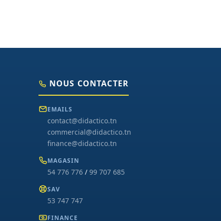
NOUS CONTACTER
EMAILS
contact@didactico.tn
commercial@didactico.tn
finance@didactico.tn
MAGASIN
54 776 776
/
99 707 685
SAV
53 747 747
FINANCE