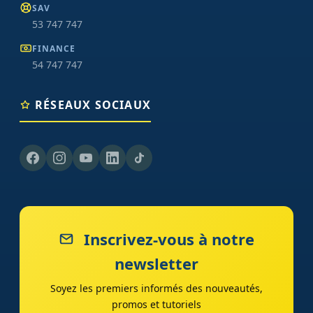
SAV
53 747 747
FINANCE
54 747 747
RÉSEAUX SOCIAUX
Inscrivez-vous à notre
newsletter
Soyez les premiers informés des nouveautés,
promos et tutoriels