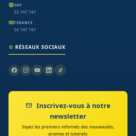
SAV
53 747 747
FINANCE
54 747 747
RÉSEAUX SOCIAUX
Inscrivez-vous à notre
newsletter
Soyez les premiers informés des nouveautés,
promos et tutoriels