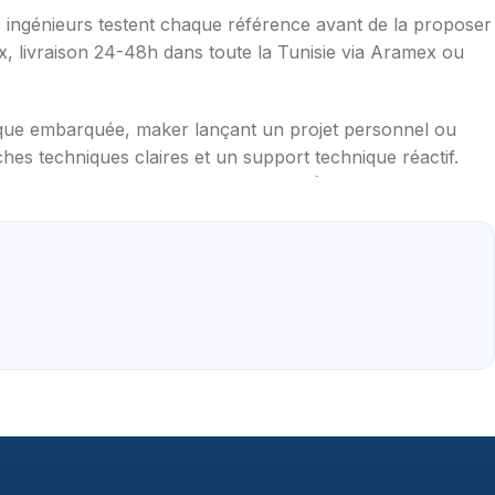
os ingénieurs testent chaque référence avant de la proposer
ax, livraison 24-48h dans toute la Tunisie via Aramex ou
ique embarquée, maker lançant un projet personnel ou
hes techniques claires et un support technique réactif.
mpérature, distance, WiFi, LoRa, GSM), robotique
aduites en français, exemples de code prêts à l'emploi,