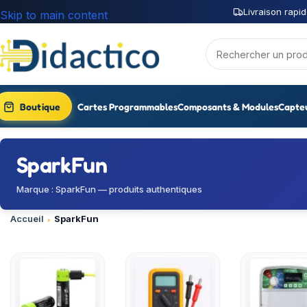
Livraison rapid
Skip to main content
Boutique
Cartes Programmables
Composants & Modules
Capte
SparkFun
Marque : SparkFun — produits authentiques
Accueil
SparkFun