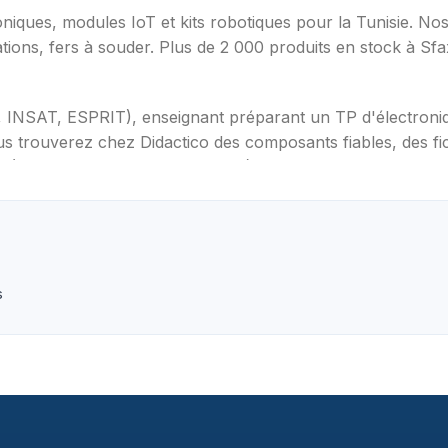
oniques, modules IoT et kits robotiques pour la Tunisie. N
ations, fers à souder. Plus de 2 000 produits en stock à Sf
T, INSAT, ESPRIT), enseignant préparant un TP d'électron
s trouverez chez Didactico des composants fiables, des fic
s (Arduino, Raspberry Pi, ESP32), capteurs et modules (te
ètres, oscilloscopes), impression 3D et CNC. Datasheets tr
s