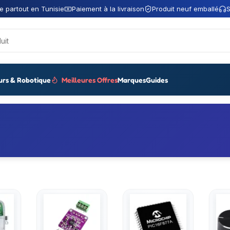
e partout en Tunisie
Paiement à la livraison
Produit neuf emballé
S
urs & Robotique
Meilleures Offres
Marques
Guides