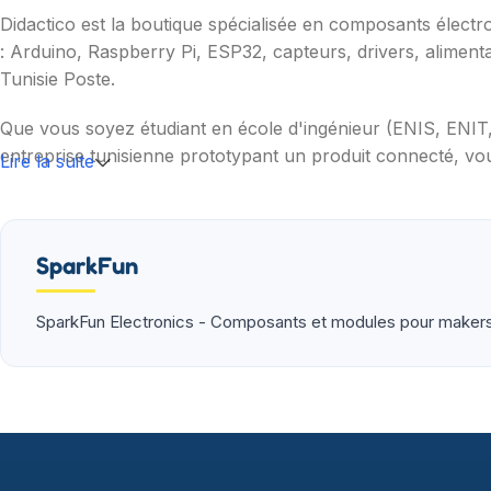
Didactico est la boutique spécialisée en composants électr
: Arduino, Raspberry Pi, ESP32, capteurs, drivers, aliment
Tunisie Poste.
Que vous soyez étudiant en école d'ingénieur (ENIS, ENI
entreprise tunisienne prototypant un produit connecté, vou
Lire la suite
Nos catégories couvrent l'essentiel : cartes programmable
(moteurs, drivers, kits 2WD/4WD), outils de mesure (multim
garantie et SAV inclus sur chaque commande.
SparkFun
SparkFun Electronics - Composants et modules pour maker