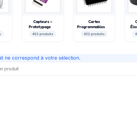
Capteurs –
Cartes
e
Prototypage
Programmables
Éle
s
402 produits
432 produits
6
t ne correspond à votre sélection.