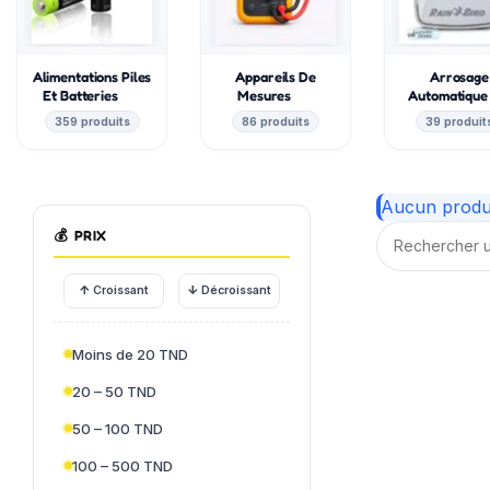
Alimentations Piles
Appareils De
Arrosage
Et Batteries
Mesures
Automatiqu
359 produits
86 produits
39 produit
Aucun produi
💰
PRIX
↑
↓
Croissant
Décroissant
Moins de 20 TND
20 – 50 TND
50 – 100 TND
100 – 500 TND