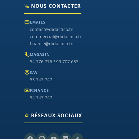
NOUS CONTACTER
EMAILS
contact@didactico.tn
commercial@didactico.tn
finance@didactico.tn
MAGASIN
54 776 776
/
99 707 685
SAV
53 747 747
FINANCE
54 747 747
RÉSEAUX SOCIAUX