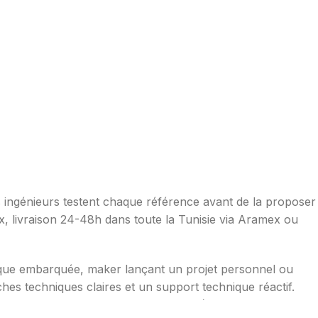
os ingénieurs testent chaque référence avant de la proposer
ax, livraison 24-48h dans toute la Tunisie via Aramex ou
ique embarquée, maker lançant un projet personnel ou
hes techniques claires et un support technique réactif.
mpérature, distance, WiFi, LoRa, GSM), robotique