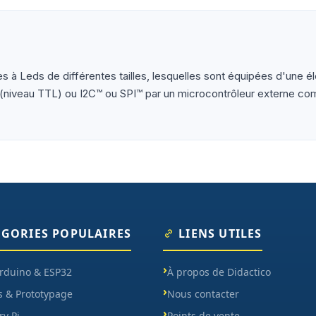
ètres, oscilloscopes), impression 3D et CNC. Datasheets tr
à Leds de différentes tailles, lesquelles sont équipées d'une
rie (niveau TTL) ou I2C™ ou SPI™ par un microcontrôleur externe c
ÉGORIES POPULAIRES
LIENS UTILES
Arduino & ESP32
À propos de Didactico
s & Prototypage
Nous contacter
y Pi
Points de vente