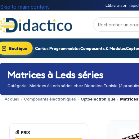
Livraison rapid
Skip to main content
Boutique
Cartes Programmables
Composants & Modules
Capte
Matrices à Leds séries
Catégorie : Matrices à Leds séries chez Didactico Tunisie (3 produits
Accueil
Composants électroniques
Optoélectronique
Matrices
💰
PRIX