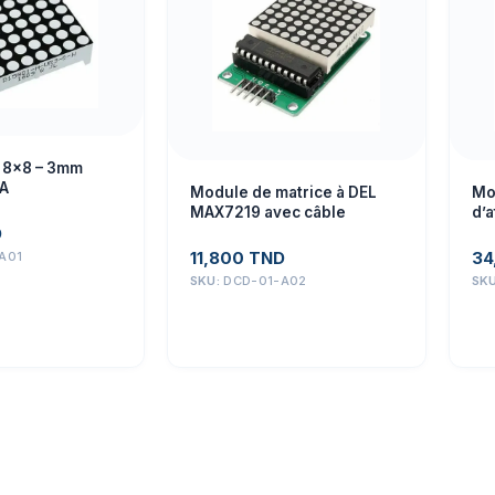
 8×8 – 3mm
A
Module de matrice à DEL
Mo
MAX7219 avec câble
d’a
D
po
11,800
TND
34
A01
SKU:
DCD-01-A02
SK