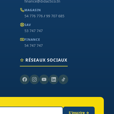
finance@didactico.tn
MAGASIN
54 776 776
/
99 707 685
SAV
53 747 747
FINANCE
54 747 747
RÉSEAUX SOCIAUX
S'inscrire →