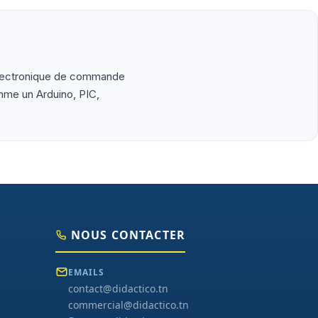
aduites en français, exemples de code prêts à l'emploi,
 électronique de commande
omme un Arduino, PIC,
NOUS CONTACTER
EMAILS
contact@didactico.tn
commercial@didactico.tn