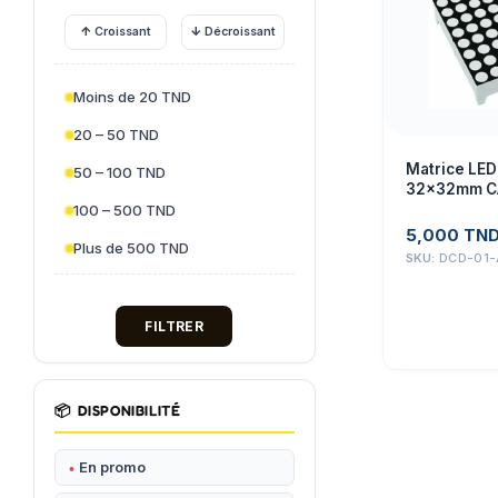
↑
↓
Croissant
Décroissant
Moins de 20 TND
20 – 50 TND
Matrice LED
50 – 100 TND
32x32mm C
100 – 500 TND
5,000
TN
Plus de 500 TND
SKU:
DCD-01-
FILTRER
📦
DISPONIBILITÉ
En promo