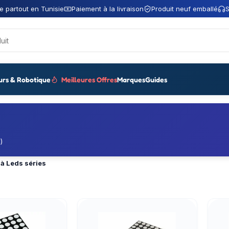
e partout en Tunisie
Paiement à la livraison
Produit neuf emballé
S
urs & Robotique
Meilleures Offres
Marques
Guides
)
 à Leds séries