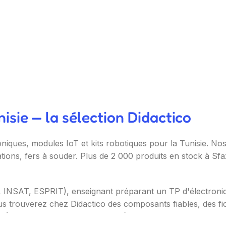
sie — la sélection Didactico
oniques, modules IoT et kits robotiques pour la Tunisie. N
ations, fers à souder. Plus de 2 000 produits en stock à Sf
T, INSAT, ESPRIT), enseignant préparant un TP d'électron
s trouverez chez Didactico des composants fiables, des fic
s (Arduino, Raspberry Pi, ESP32), capteurs et modules (te