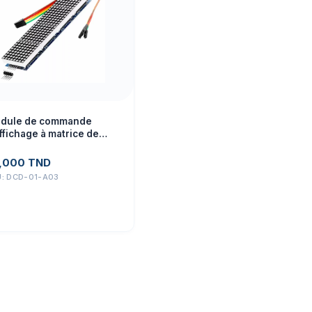
dule de commande
ffichage à matrice de
ints 4 en 1 MAX7219
,000
TND
U:
DCD-01-A03