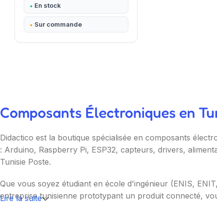
En stock
Sur commande
Composants Électroniques en Tuni
Didactico est la boutique spécialisée en composants électr
: Arduino, Raspberry Pi, ESP32, capteurs, drivers, aliment
Tunisie Poste.
Que vous soyez étudiant en école d'ingénieur (ENIS, ENI
entreprise tunisienne prototypant un produit connecté, vou
Lire la suite
Nos catégories couvrent l'essentiel : cartes programmable