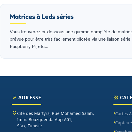
(moteurs, drivers, kits 2WD/4WD), outils de mesure (multim
garantie et SAV inclus sur chaque commande.
Matrices à Leds séries
Vous trouverez ci-dessous une gamme complète de matrices 
prévue pour être très facilement pilotée via une liaison sé
Raspberry Pi, etc...
ADRESSE
CAT
Cité des Martyrs, Rue Mohamed Salah,
Cartes 
Imm. Bouzguenda App A01,
Capteur
Sfax, Tunisie
Raspberr