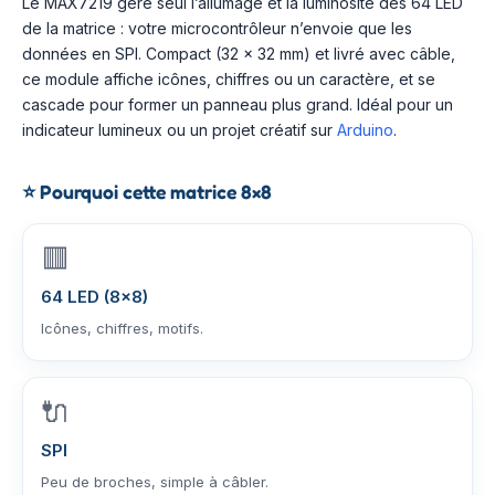
Le MAX7219 gère seul l’allumage et la luminosité des 64 LED
de la matrice : votre microcontrôleur n’envoie que les
données en SPI. Compact (32 × 32 mm) et livré avec câble,
ce module affiche icônes, chiffres ou un caractère, et se
cascade pour former un panneau plus grand. Idéal pour un
indicateur lumineux ou un projet créatif sur
Arduino
.
⭐
Pourquoi cette matrice 8×8
🟥
64 LED (8×8)
Icônes, chiffres, motifs.
🔌
SPI
Peu de broches, simple à câbler.