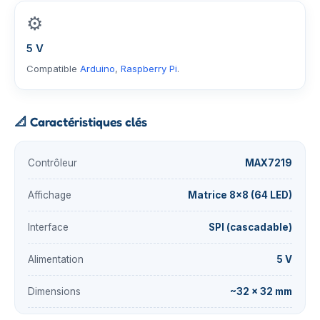
⚙️
5 V
Compatible
Arduino
,
Raspberry Pi
.
📐
Caractéristiques clés
Contrôleur
MAX7219
Affichage
Matrice 8×8 (64 LED)
Interface
SPI (cascadable)
Alimentation
5 V
Dimensions
~32 × 32 mm