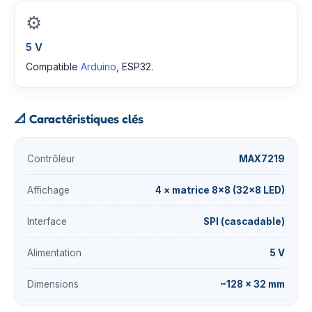
⚙️
5 V
Compatible
Arduino
, ESP32.
📐
Caractéristiques clés
Contrôleur
MAX7219
Affichage
4 × matrice 8×8 (32×8 LED)
Interface
SPI (cascadable)
Alimentation
5 V
Dimensions
~128 × 32 mm