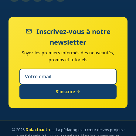
Inscrivez-vous à notre
newsletter
Soyez les premiers informés des nouveautés,
promos et tutoriels
S'inscrire →
© 2026
Didactico.tn
— La pédagogie au cœur de vos projets ·