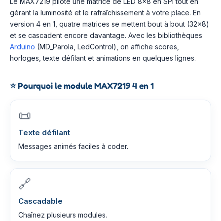
Le MAX7219 pilote une matrice de LED 8×8 en SPI tout en
gérant la luminosité et le rafraîchissement à votre place. En
version 4 en 1, quatre matrices se mettent bout à bout (32×8)
et se cascadent encore davantage. Avec les bibliothèques
Arduino
(MD_Parola, LedControl), on affiche scores,
horloges, texte défilant et animations en quelques lignes.
⭐
Pourquoi le module MAX7219 4 en 1
📜
Texte défilant
Messages animés faciles à coder.
🔗
Cascadable
Chaînez plusieurs modules.