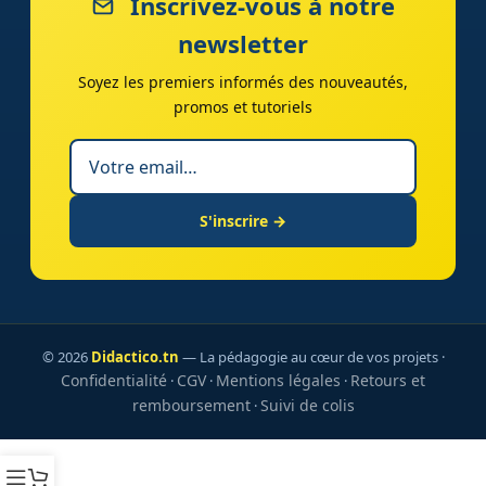
Inscrivez-vous à notre
newsletter
Soyez les premiers informés des nouveautés,
promos et tutoriels
S'inscrire →
© 2026
Didactico.tn
— La pédagogie au cœur de vos projets ·
Confidentialité
CGV
Mentions légales
Retours et
·
·
·
remboursement
Suivi de colis
·