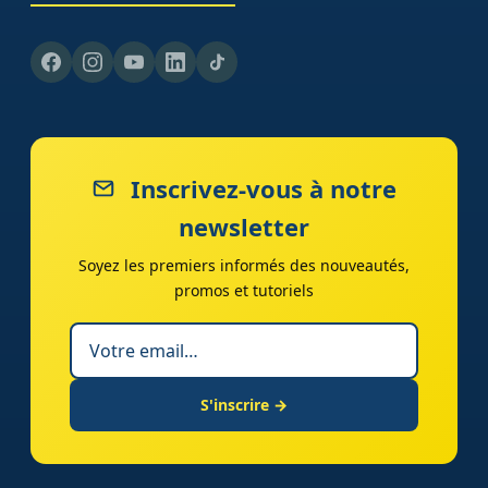
Inscrivez-vous à notre
newsletter
Soyez les premiers informés des nouveautés,
promos et tutoriels
S'inscrire →