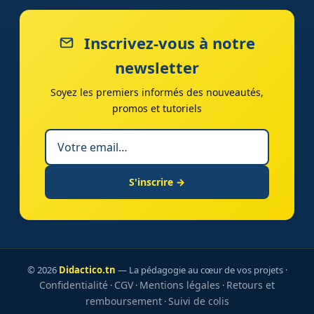
Inscrivez-vous à notre
newsletter
Soyez les premiers informés des nouveautés,
promos et tutoriels
S'inscrire →
© 2026
Didactico.tn
— La pédagogie au cœur de vos projets ·
Confidentialité
CGV
Mentions légales
Retours et
·
·
·
remboursement
Suivi de colis
·