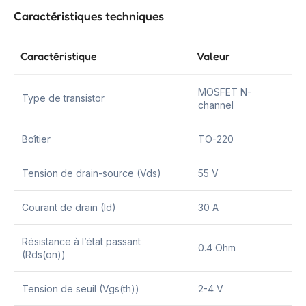
Caractéristiques techniques
Caractéristique
Valeur
MOSFET N-
Type de transistor
channel
Boîtier
TO-220
Tension de drain-source (Vds)
55 V
Courant de drain (Id)
30 A
Résistance à l’état passant
0.4 Ohm
(Rds(on))
Tension de seuil (Vgs(th))
2-4 V