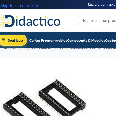
Livraison rapid
Skip to main content
Boutique
Cartes Programmables
Composants & Modules
Capte
Accueil
Composants électroniques
Composants & semi-conducte