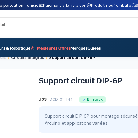
e partout en Tunisie
Paiement à la livraison
Produit neuf emballé
S
urs & Robotique
Meilleures Offres
Marques
Guides
urs
Circuits intégrés
Support circuit DIP-6P
Support circuit DIP-6P
UGS :
DCD-01-T44
En stock
Support circuit DIP-6P pour montage sécuris
Arduino et applications variées.