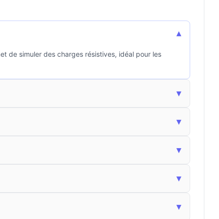
▾
t de simuler des charges résistives, idéal pour les
▾
▾
▾
▾
▾