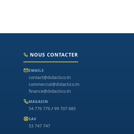
NOUS CONTACTER
EMAILS
contact@didactico.tn
commercial@didactico.tn
finance@didactico.tn
MAGASIN
54 776 776
/
99 707 685
SAV
53 747 747