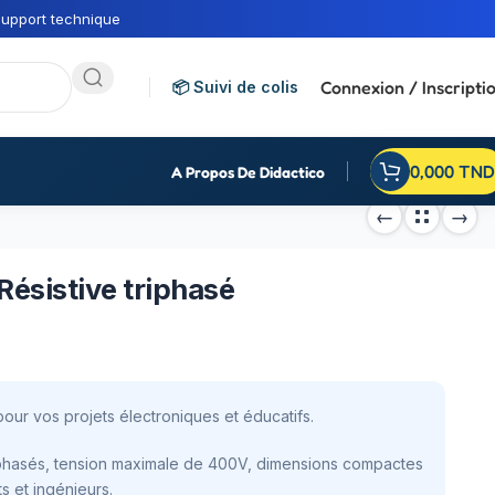
upport technique
Connexion / Inscripti
📦 Suivi de colis
0,000
TND
A Propos De Didactico
ésistive triphasé
pour vos projets électroniques et éducatifs.
triphasés, tension maximale de 400V, dimensions compactes
ts et ingénieurs.