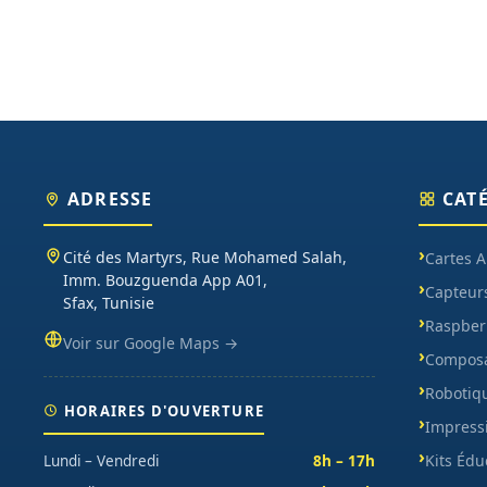
ADRESSE
CAT
Cité des Martyrs, Rue Mohamed Salah,
Cartes 
Imm. Bouzguenda App A01,
Capteur
Sfax, Tunisie
Raspberr
Voir sur Google Maps →
Composa
Robotiq
HORAIRES D'OUVERTURE
Impress
Kits Édu
Lundi – Vendredi
8h – 17h