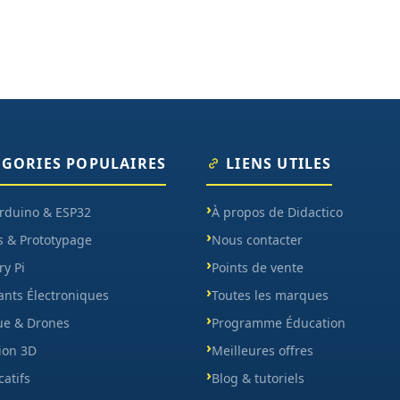
ÉGORIES POPULAIRES
LIENS UTILES
Arduino & ESP32
À propos de Didactico
s & Prototypage
Nous contacter
y Pi
Points de vente
nts Électroniques
Toutes les marques
ue & Drones
Programme Éducation
ion 3D
Meilleures offres
catifs
Blog & tutoriels