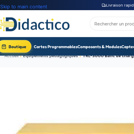
Livraison rapid
Skip to main content
Boutique
Cartes Programmables
Composants & Modules
Capte
Accueil
Équipements pédagogiques
TRL-3000 Banc de charge