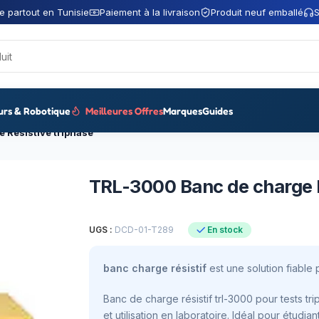
e partout en Tunisie
Paiement à la livraison
Produit neuf emballé
S
urs & Robotique
Meilleures Offres
Marques
Guides
 Résistive triphasé
TRL-3000 Banc de charge R
UGS :
DCD-01-T289
En stock
banc charge résistif
est une solution fiable 
Banc de charge résistif trl-3000 pour tests 
et utilisation en laboratoire. Idéal pour étudian