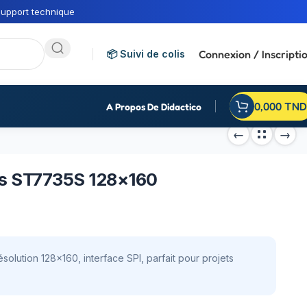
upport technique
Connexion / Inscripti
📦 Suivi de colis
0,000
TND
A Propos De Didactico
es ST7735S 128×160
ution 128×160, interface SPI, parfait pour projets