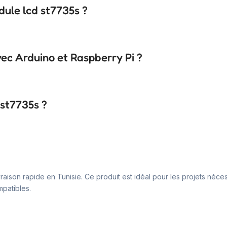
dule lcd st7735s ?
.
vec Arduino et Raspberry Pi ?
 st7735s ?
vraison rapide en Tunisie. Ce produit est idéal pour les projets néc
patibles.