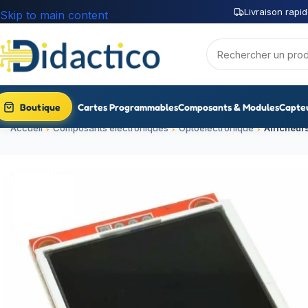
Livraison rapid
Skip to main content
Boutique
Cartes Programmables
Composants & Modules
Capte
Accueil
Composants électroniques
Optoélectronique
Afficheur