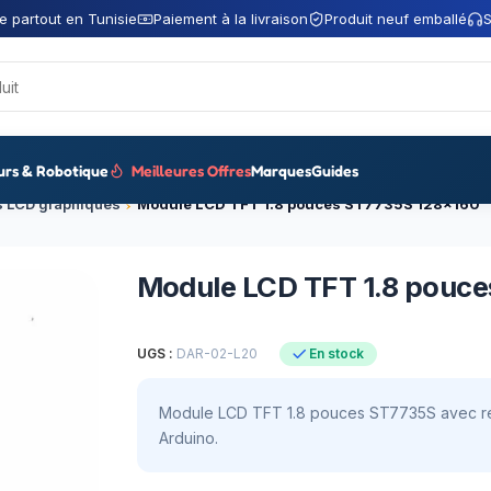
e partout en Tunisie
Paiement à la livraison
Produit neuf emballé
S
urs & Robotique
Meilleures Offres
Marques
Guides
s LCD graphiques
Module LCD TFT 1.8 pouces ST7735S 128×160
Module LCD TFT 1.8 pouc
UGS :
DAR-02-L20
En stock
Module LCD TFT 1.8 pouces ST7735S avec résol
Arduino.