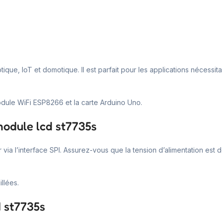
tique, IoT et domotique. Il est parfait pour les applications nécess
dule WiFi ESP8266 et la carte Arduino Uno.
module lcd st7735s
r via l’interface SPI. Assurez-vous que la tension d’alimentation es
llées.
d st7735s