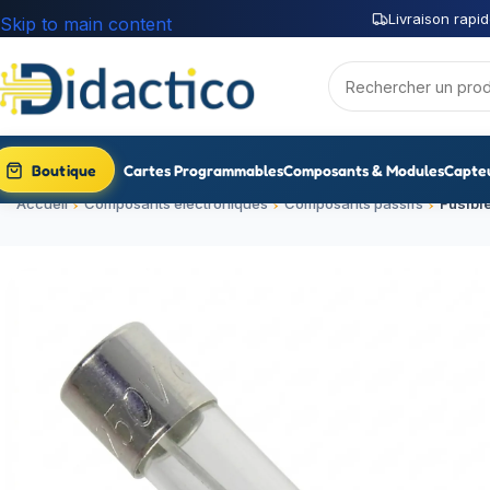
Livraison rapid
Skip to main content
Boutique
Cartes Programmables
Composants & Modules
Capte
Accueil
Composants électroniques
Composants passifs
Fusibl