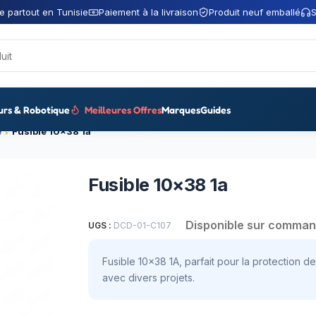
e partout en Tunisie
Paiement à la livraison
Produit neuf emballé
S
urs & Robotique
Meilleures Offres
Marques
Guides
e
Fusible 10×38 1a
Fusible 10×38 1a
Disponible sur comma
UGS :
DCD-01-C107
Fusible 10×38 1A, parfait pour la protection d
avec divers projets.