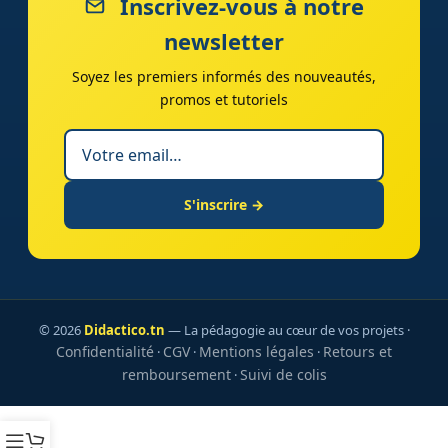
Inscrivez-vous à notre
newsletter
Soyez les premiers informés des nouveautés,
promos et tutoriels
S'inscrire →
© 2026
Didactico.tn
— La pédagogie au cœur de vos projets ·
Confidentialité
CGV
Mentions légales
Retours et
·
·
·
remboursement
Suivi de colis
·