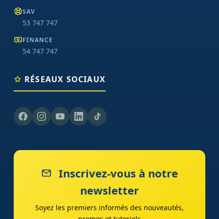
SAV
53 747 747
FINANCE
54 747 747
RÉSEAUX SOCIAUX
Inscrivez-vous à notre
newsletter
Soyez les premiers informés des nouveautés,
promos et tutoriels