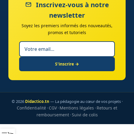
Inscrivez-vous à notre
newsletter
Soyez les premiers informés des nouveautés,
promos et tutoriels
S'inscrire →
© 2026
Didactico.tn
— La pédagogie au cœur de vos projets ·
Confidentialité
CGV
Mentions légales
Retours et
·
·
·
remboursement
Suivi de colis
·