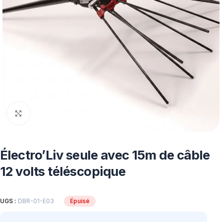
Click to enlarge
Électro’Liv seule avec 15m de câble
12 volts téléscopique
UGS :
DBR-01-E03
Épuisé