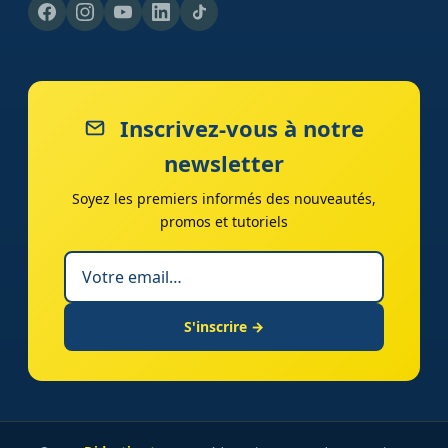
Inscrivez-vous à notre
newsletter
Soyez les premiers informés des nouveautés,
promos et tutoriels
S'inscrire →