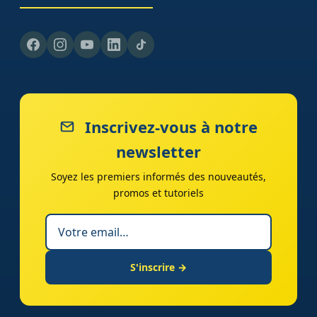
Inscrivez-vous à notre
newsletter
Soyez les premiers informés des nouveautés,
promos et tutoriels
S'inscrire →