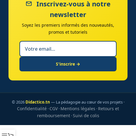
Inscrivez-vous à notre
newsletter
Soyez les premiers informés des nouveautés,
promos et tutoriels
S'inscrire →
© 2026
Didactico.tn
— La pédagogie au cœur de vos projets ·
Confidentialité
CGV
Mentions légales
Retours et
·
·
·
remboursement
Suivi de colis
·