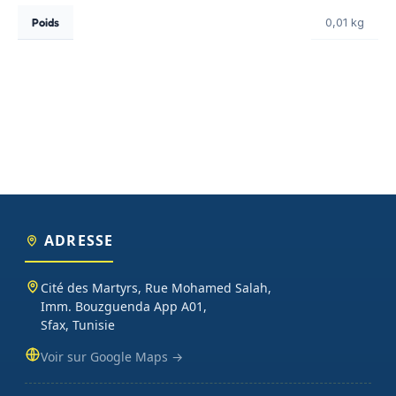
Poids
0,01 kg
ADRESSE
Cité des Martyrs, Rue Mohamed Salah,
Imm. Bouzguenda App A01,
Sfax, Tunisie
Voir sur Google Maps →