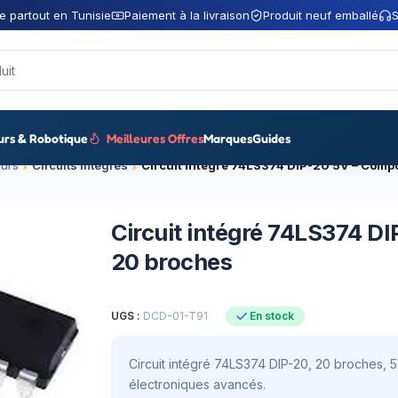
e partout en Tunisie
Paiement à la livraison
Produit neuf emballé
S
urs & Robotique
Meilleures Offres
Marques
Guides
urs
Circuits intégrés
Circuit intégré 74LS374 D
20 broches
UGS :
DCD-01-T91
En stock
Circuit intégré 74LS374 DIP-20, 20 broches, 5V
électroniques avancés.