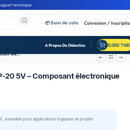
upport technique
Connexion / Inscripti
📦 Suivi de colis
0,000
TND
A Propos De Didactico
Circuit intégré 74LS374 DIP-20 5V – Composant électronique 20 broches
IP-20 5V – Composant électronique
, essentiel pour applications logiques et projets