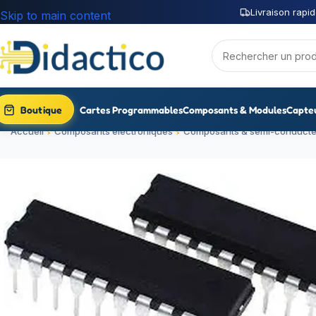
Livraison rapid
Skip to main content
Boutique
Cartes Programmables
Composants & Modules
Capte
Accueil
Composants électroniques
Composants & semi-conducte