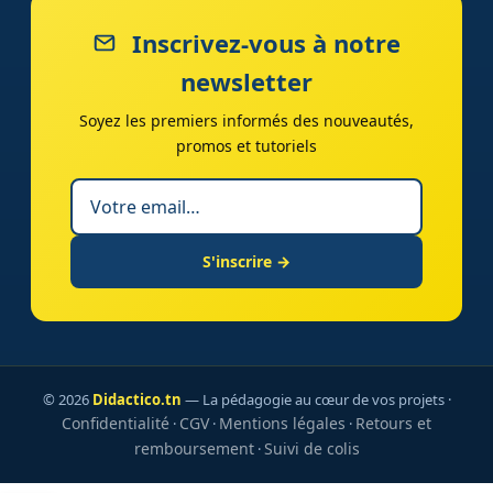
Inscrivez-vous à notre
newsletter
Soyez les premiers informés des nouveautés,
promos et tutoriels
S'inscrire →
© 2026
Didactico.tn
— La pédagogie au cœur de vos projets ·
Confidentialité
CGV
Mentions légales
Retours et
·
·
·
remboursement
Suivi de colis
·