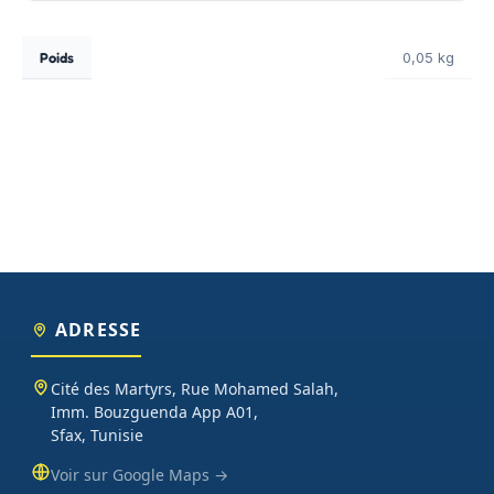
Poids
0,05 kg
ADRESSE
Cité des Martyrs, Rue Mohamed Salah,
Imm. Bouzguenda App A01,
Sfax, Tunisie
Voir sur Google Maps →