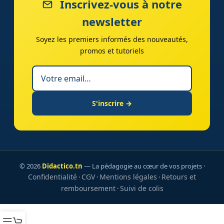
Inscrivez-vous à notre
newsletter
Soyez les premiers informés des nouveautés,
promos et tutoriels
S'inscrire →
© 2026
Didactico.tn
— La pédagogie au cœur de vos projets ·
Confidentialité
CGV
Mentions légales
Retours et
·
·
·
remboursement
Suivi de colis
·