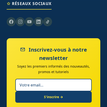
RÉSEAUX SOCIAUX
Inscrivez-vous à notre
newsletter
Soyez les premiers informés des nouveautés,
promos et tutoriels
S'inscrire →