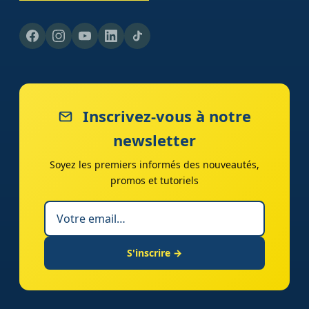
Inscrivez-vous à notre
newsletter
Soyez les premiers informés des nouveautés,
promos et tutoriels
S'inscrire →