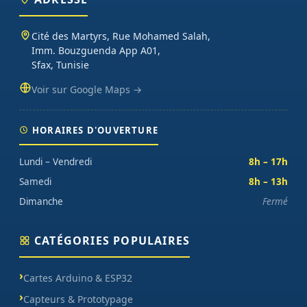
beyond the mere textual, hierarchies of information, weight,
emphasis, oblique stresses, priorities, all those subtle cues that also
Cité des Martyrs, Rue Mohamed Salah,
have visual and emotional appeal to the reader.
Imm. Bouzguenda App A01,
Sfax, Tunisie
Voir sur Google Maps →
HORAIRES D'OUVERTURE
Lundi – Vendredi
8h – 17h
Samedi
8h – 13h
Dimanche
Fermé
CATÉGORIES POPULAIRES
Cartes Arduino & ESP32
Capteurs & Prototypage