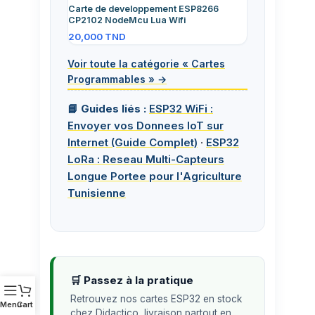
Carte de developpement ESP8266
CP2102 NodeMcu Lua Wifi
20,000
TND
Voir toute la catégorie « Cartes
Programmables » →
📘 Guides liés :
ESP32 WiFi :
Envoyer vos Donnees IoT sur
Internet (Guide Complet)
·
ESP32
LoRa : Reseau Multi-Capteurs
Longue Portee pour l'Agriculture
Tunisienne
🛒 Passez à la pratique
Retrouvez nos cartes ESP32 en stock
Menu
Cart
chez Didactico, livraison partout en