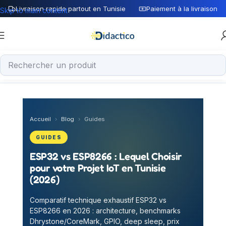
Livraison rapide partout en Tunisie
Paiement à la livraison
Skip to main content
Accueil
›
Blog
›
Guides
GUIDES
ESP32 vs ESP8266 : Lequel Choisir
pour votre Projet IoT en Tunisie
(2026)
Comparatif technique exhaustif ESP32 vs
ESP8266 en 2026 : architecture, benchmarks
Dhrystone/CoreMark, GPIO, deep sleep, prix