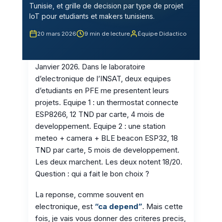
Tunisie, et grille de decision par type de projet
IoT pour etudiants et makers tunisiens.
20 mars 2026
9 min de lecture
Équipe Didactico
Janvier 2026. Dans le laboratoire
d’electronique de l’INSAT, deux equipes
d’etudiants en PFE me presentent leurs
projets. Equipe 1 : un thermostat connecte
ESP8266, 12 TND par carte, 4 mois de
developpement. Equipe 2 : une station
meteo + camera + BLE beacon ESP32, 18
TND par carte, 5 mois de developpement.
Les deux marchent. Les deux notent 18/20.
Question : qui a fait le bon choix ?
La reponse, comme souvent en
electronique, est
“ca depend”
. Mais cette
fois, je vais vous donner des criteres precis,