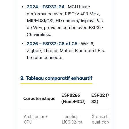
2024 – ESP32-P4
: MCU haute
performance avec RISC-V 400 MHz,
MIPI-DSI/CSI, HD camera/display. Pas
de WiFi, prevu en combo avec ESP32-
C6 wireless.
2026 – ESP32-C6 et C5
: WiFi 6,
Zigbee, Thread, Matter, Bluetooth LE 5.
Le futur connecte.
2. Tableau comparatif exhaustif
ESP8266
ESP32 (WROOM-
Caracteristique
(NodeMCU)
32)
Architecture
Tensilica
Xtensa LX6 32-bit
CPU
L106 32-bit
dual-core