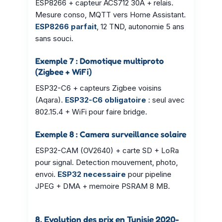
ESP8266 + capteur ACS712 30A + relais.
Mesure conso, MQTT vers Home Assistant.
ESP8266 parfait
, 12 TND, autonomie 5 ans
sans souci.
Exemple 7 : Domotique multiproto
(Zigbee + WiFi)
ESP32-C6 + capteurs Zigbee voisins
(Aqara).
ESP32-C6 obligatoire
: seul avec
802.15.4 + WiFi pour faire bridge.
Exemple 8 : Camera surveillance solaire
ESP32-CAM (OV2640) + carte SD + LoRa
pour signal. Detection mouvement, photo,
envoi.
ESP32 necessaire
pour pipeline
JPEG + DMA + memoire PSRAM 8 MB.
8. Evolution des prix en Tunisie 2020-