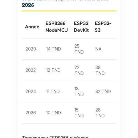
2026
ESP8266
ESP32
ESP32-
ESP32-
Annee
NodeMCU
DevKit
S3
C3
25
2020
14 TND
NA
NA
TND
22
38
28
2022
12 TND
TND
TND
TND
18
2024
11 TND
32 TND
22 TND
TND
15
28
20
2026
10 TND
TND
TND
TND
Tendances : ESP8266 plafonne