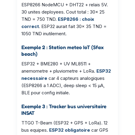
ESP8266 NodeMCU + DHT22 + relais 5V.
30 unites deployees. Cout total : 30x 25
TND = 750 TND.
ESP8266 : choix
correct
. ESP32 aurait fait 30x 35 TND =
1050 TND inutilement.
Exemple 2 : Station meteo IoT (Sfax
beach)
ESP32 + BME280 + UV ML8511 +
anemometre + pluviometre + LoRa.
ESP32
necessaire
car 4 capteurs analogiques
(ESP8266 a 1 ADC), deep sleep < 15 µA,
BLE pour config initiale.
Exemple 3 : Tracker bus universitaire
INSAT
TTGO T-Beam (ESP32 + GPS + LoRa). 12
bus equipes.
ESP32 obligatoire
car GPS