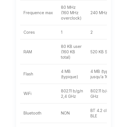
80 MHz
Frequence max
(160 MHz
240 MHz
overclock)
Cores
1
2
80 KB user
RAM
(160 KB
520 KB SRAM
total)
4 MB
4 MB (typique,
Flash
(typique)
jusqu’a 16 MB)
802.11 b/g/n
802.11 b/g/n 2,4
WiFi
2,4 GHz
GHz
BT 4.2 classic +
Bluetooth
NON
BLE