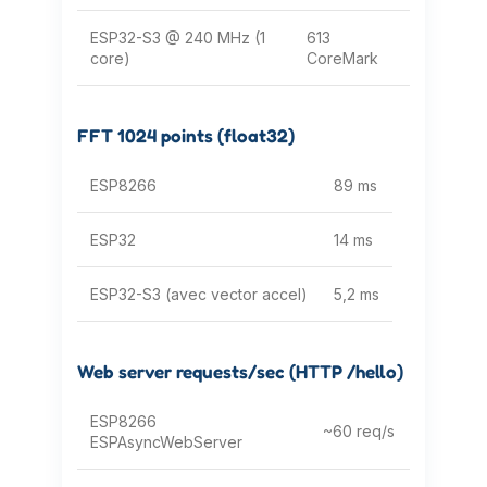
ESP32-S3 @ 240 MHz (1
613
core)
CoreMark
FFT 1024 points (float32)
ESP8266
89 ms
ESP32
14 ms
ESP32-S3 (avec vector accel)
5,2 ms
Web server requests/sec (HTTP /hello)
ESP8266
~60 req/s
ESPAsyncWebServer