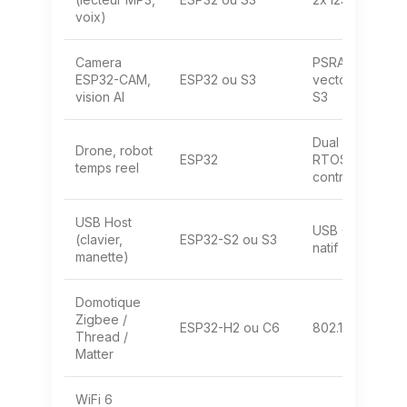
voix)
Camera
PSRAM,
ESP32-CAM,
ESP32 ou S3
vector accel
vision AI
S3
Dual core (1
Drone, robot
ESP32
RTOS + 1
temps reel
control)
USB Host
USB OTG
(clavier,
ESP32-S2 ou S3
natif
manette)
Domotique
Zigbee /
ESP32-H2 ou C6
802.15.4
Thread /
Matter
WiFi 6