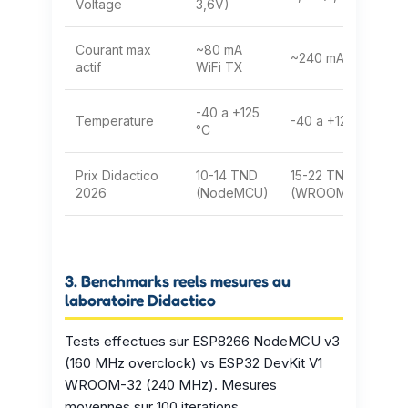
Voltage
3,6V)
Courant max
~80 mA
~240 mA WiFi TX
actif
WiFi TX
-40 a +125
Temperature
-40 a +125 °C
°C
Prix Didactico
10-14 TND
15-22 TND
2026
(NodeMCU)
(WROOM-32)
3. Benchmarks reels mesures au
laboratoire Didactico
Tests effectues sur ESP8266 NodeMCU v3
(160 MHz overclock) vs ESP32 DevKit V1
WROOM-32 (240 MHz). Mesures
moyennes sur 100 iterations.