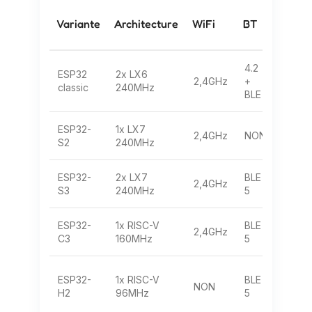
Variante
Architecture
WiFi
BT
USB
4.2
ESP32
2x LX6
Non
2,4GHz
+
classic
240MHz
native
BLE
ESP32-
1x LX7
OTG
2,4GHz
NON
S2
240MHz
host
ESP32-
2x LX7
BLE
OTG
2,4GHz
S3
240MHz
5
host
ESP32-
1x RISC-V
BLE
USB
2,4GHz
C3
160MHz
5
serial
ESP32-
1x RISC-V
BLE
USB
NON
H2
96MHz
5
serial