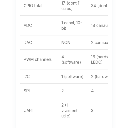
17 (dont 11
GPIO total
34 (dont 25 utiles)
utiles)
1 canal, 10-
ADC
18 canaux, 12-bit
bit
DAC
NON
2 canaux 8-bit
4
16 (hardware
PWM channels
(software)
LEDC)
I2C
1 (software)
2 (hardware)
SPI
2
4
2 (1
UART
vraiment
3
utile)