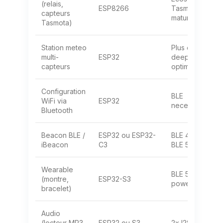
(relais,
ESP8266
Tasmota
capteurs
mature
Tasmota)
Station meteo
Plus d’ADC,
multi-
ESP32
deep sleep
capteurs
optimal
Configuration
BLE
WiFi via
ESP32
necessaire
Bluetooth
Beacon BLE /
ESP32 ou ESP32-
BLE 4.2 ou
iBeacon
C3
BLE 5
Wearable
BLE 5, low
(montre,
ESP32-S3
power
bracelet)
Audio
(lecteur MP3,
ESP32 ou S3
2x I2S, DAC