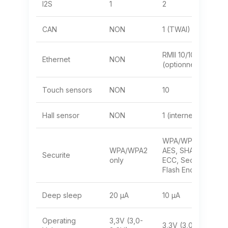
I2S
1
2
CAN
NON
1 (TWAI)
RMII 10/100
Ethernet
NON
(optionnel)
Touch sensors
NON
10
Hall sensor
NON
1 (interne)
WPA/WPA2/WPA3,
WPA/WPA2
AES, SHA, RSA,
Securite
only
ECC, Secure Boot,
Flash Encryption
Deep sleep
20 µA
10 µA
Operating
3,3V (3,0-
3,3V (3,0-3,6V)