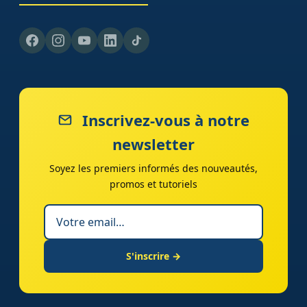
Inscrivez-vous à notre
newsletter
Soyez les premiers informés des nouveautés,
promos et tutoriels
S'inscrire →