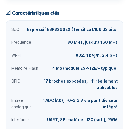
📐
Caractéristiques clés
SoC
Espressif ESP8266EX (Tensilica L106 32 bits)
Fréquence
80 MHz, jusqu’à 160 MHz
Wi-Fi
802.11 b/g/n, 2,4 GHz
Mémoire Flash
4 Mo (module ESP-12E/F typique)
GPIO
~17 broches exposées, ~11 réellement
utilisables
Entrée
1 ADC (A0), ~0–3,3 V via pont diviseur
analogique
intégré
Interfaces
UART, SPI matériel, I2C (soft), PWM