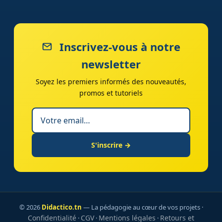
Inscrivez-vous à notre
newsletter
Soyez les premiers informés des nouveautés,
promos et tutoriels
S'inscrire →
© 2026
Didactico.tn
— La pédagogie au cœur de vos projets ·
Confidentialité
CGV
Mentions légales
Retours et
·
·
·