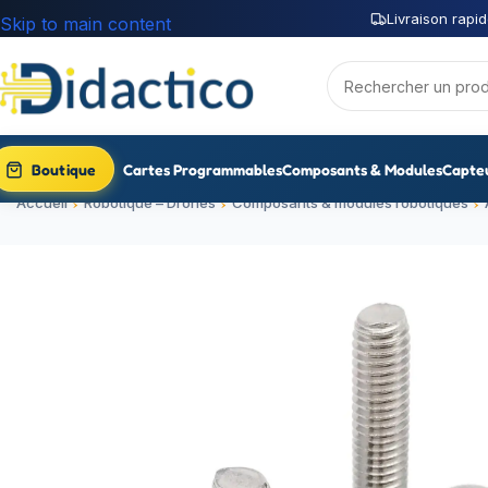
Livraison rapid
Skip to main content
Boutique
Cartes Programmables
Composants & Modules
Capte
Accueil
Robotique – Drones
Composants & modules robotiques