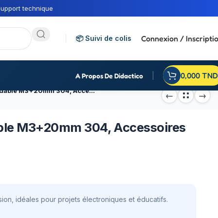
upport technique
Connexion / Inscripti
📦 Suivi de colis
0,000
TND
A Propos De Didactico
Vis en métal acier inoxydable M3+20mm 304, Accessoires robotiques
dable M3+20mm 304, Accessoires
ion, idéales pour projets électroniques et éducatifs.