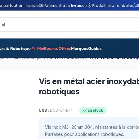
e partout en Tunisie
Paiement à la livraison
Produit neuf emballé
S
urs & Robotique
Meilleures Offres
Marques
Guides
Accessoires robotiques
Vis et Entretoises
Vis en métal acier inoxy
robotiques
UGS :
DCD-01-E74
En stock
Vis inox M3+20mm 304, résistantes à la corros
Parfaites pour applications robotiques.