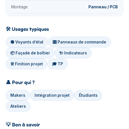
Montage
Panneau / PCB
🛠️
Usages typiques
🟢 Voyants d’état
🎛️ Panneaux de commande
📦 Façade de boîtier
🔌 Indicateurs
🛠️ Finition projet
🎓 TP
👤
Pour qui ?
Makers
Intégration projet
Étudiants
Ateliers
💡
Bon à savoir