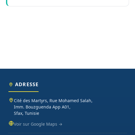
ADRESSE
Cité des Martyrs, Rue Mohamed Salah,
Imm. Bouzguenda App A01,
Sfax, Tunisie
Voir sur Google Maps →