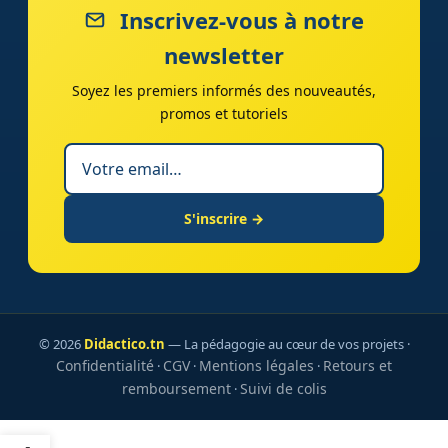
Inscrivez-vous à notre
newsletter
Soyez les premiers informés des nouveautés,
promos et tutoriels
S'inscrire →
© 2026
Didactico.tn
— La pédagogie au cœur de vos projets ·
Confidentialité
CGV
Mentions légales
Retours et
·
·
·
remboursement
Suivi de colis
·