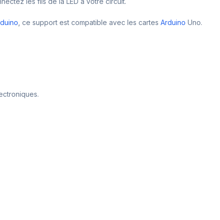
ctez les fils de la LED à votre circuit.
rduino
, ce support est compatible avec les cartes
Arduino
Uno.
ectroniques.