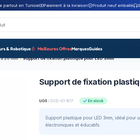
e partout en Tunisie
Paiement à la livraison
Produit neuf emballé
S
urs & Robotique
Meilleures Offres
Marques
Guides
5 à 20 mm
Support de fixation plastique pour LED 3mm
Support de fixation plast
UGS :
DCD-01-B17
En stock
Support plastique pour LED 3mm, idéal pour une
électroniques et éducatifs.