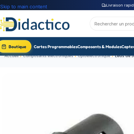
Livraison rapid
Skip to main content
Boutique
Cartes Programmables
Composants & Modules
Capte
Accueil
Composants électroniques
Optoélectronique
Leds de 