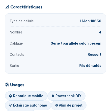
📐
Caractéristiques
Type de cellule
Li-ion 18650
Nombre
4
Câblage
Série / parallèle selon besoin
Contacts
Ressort
Sortie
Fils dénudés
🛠️
Usages
🤖 Robotique mobile
🔋 Powerbank DIY
💡 Éclairage autonome
⚙️ Alim de projet