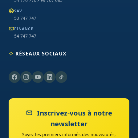
54 776 776
/
99 707 685
SAV
53 747 747
FINANCE
54 747 747
RÉSEAUX SOCIAUX
Inscrivez-vous à notre
newsletter
Soyez les premiers informés des nouveautés,