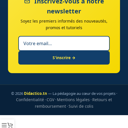
Inscrivez-vous à notre
newsletter
Soyez les premiers informés des nouveautés,
promos et tutoriels
S'inscrire →
© 2026
Didactico.tn
— La pédagogie au cœur de vos projets ·
Confidentialité
CGV
Mentions légales
Retours et
·
·
·
remboursement
Suivi de colis
·