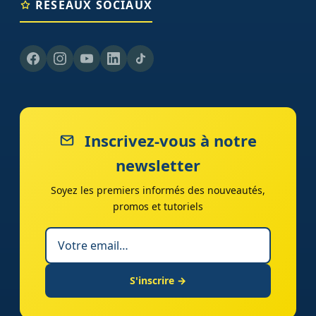
RÉSEAUX SOCIAUX
Inscrivez-vous à notre
newsletter
Soyez les premiers informés des nouveautés,
promos et tutoriels
S'inscrire →