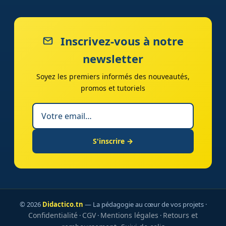
Inscrivez-vous à notre
newsletter
Soyez les premiers informés des nouveautés,
promos et tutoriels
S'inscrire →
© 2026
Didactico.tn
— La pédagogie au cœur de vos projets ·
Confidentialité
CGV
Mentions légales
Retours et
·
·
·