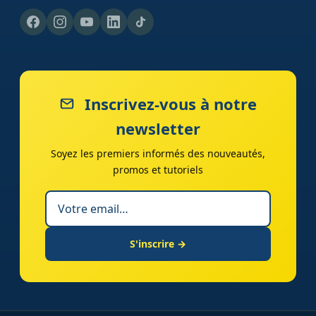
Inscrivez-vous à notre
newsletter
Soyez les premiers informés des nouveautés,
promos et tutoriels
S'inscrire →