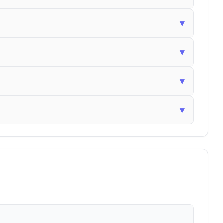
▾
▾
▾
▾