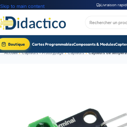
Livraison rapid
Skip to main content
Boutique
Cartes Programmables
Composants & Modules
Capte
Accueil
Capteurs – Prototypage
Capteurs
Capteurs de tempéra