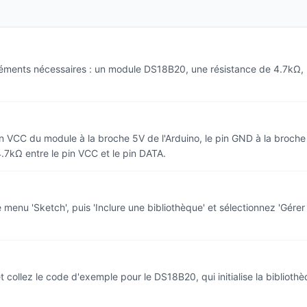
léments nécessaires : un module DS18B20, une résistance de 4.7kΩ, 
in VCC du module à la broche 5V de l'Arduino, le pin GND à la broch
4.7kΩ entre le pin VCC et le pin DATA.
e menu 'Sketch', puis 'Inclure une bibliothèque' et sélectionnez 'Gére
collez le code d'exemple pour le DS18B20, qui initialise la bibliothè