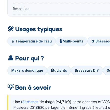
Résolution
🛠️
Usages typiques
💧 Température de l’eau
🌡️ Multi-points
🍺 Brassage
👤
Pour qui ?
Makers domotique
Étudiants
Brasseurs DIY
S
💡
Bon à savoir
Une
résistance
de tirage (~4,7 kΩ) entre données et VCC e
Plusieurs DS18B20 partagent le même fil grâce à leur adres