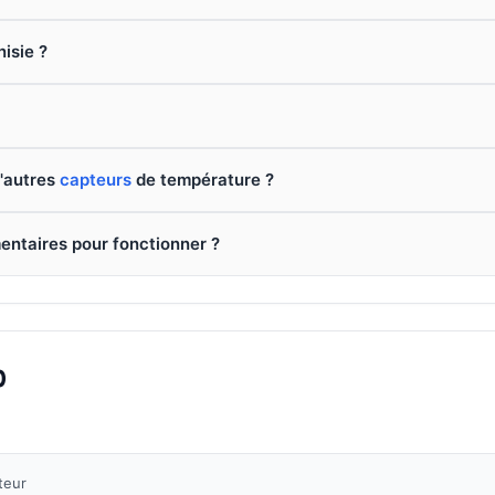
nisie ?
d'autres
capteurs
de température ?
entaires pour fonctionner ?
0
teur