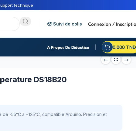
upport technique
Connexion / Inscripti
📦 Suivi de colis
0,000
TND
A Propos De Didactico
mperature DS18B20
e -55°C à +125°C, compatible Arduino. Précision et