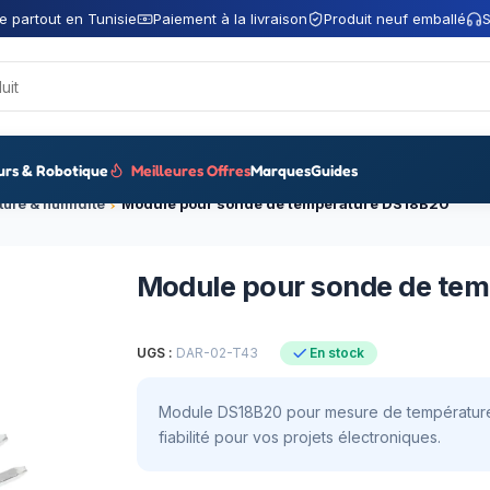
e partout en Tunisie
Paiement à la livraison
Produit neuf emballé
S
urs & Robotique
Meilleures Offres
Marques
Guides
ture & humidité
Module pour sonde de temperature DS18B20
Module pour sonde de te
UGS :
DAR-02-T43
En stock
Module DS18B20 pour mesure de température d
fiabilité pour vos projets électroniques.