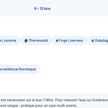
9 – 12 bits
 / cuisine
🏠 Thermostat
❄️ Frigo / serveur
📊 Datalo
urveillance thermique
st nécessaire sur le bus 1-Wire. Pour mesurer l’eau ou l’extérieur
se unique : pratique pour un suivi multi-points.