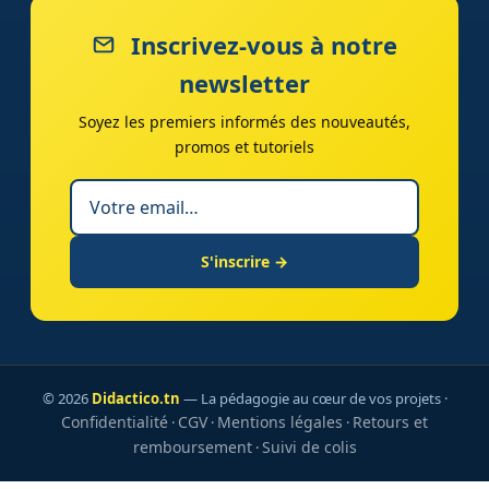
Inscrivez-vous à notre
newsletter
Soyez les premiers informés des nouveautés,
promos et tutoriels
S'inscrire →
© 2026
Didactico.tn
— La pédagogie au cœur de vos projets ·
Confidentialité
CGV
Mentions légales
Retours et
·
·
·
remboursement
Suivi de colis
·