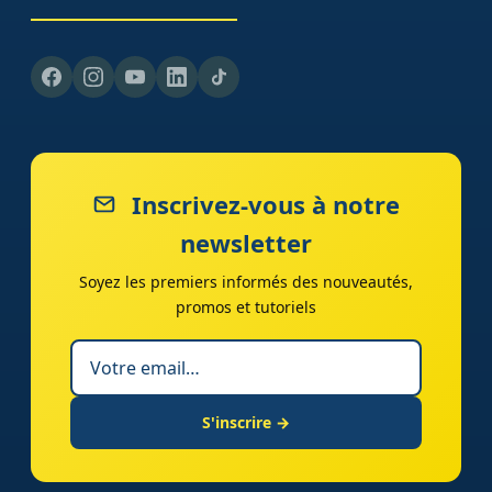
Inscrivez-vous à notre
newsletter
Soyez les premiers informés des nouveautés,
promos et tutoriels
S'inscrire →