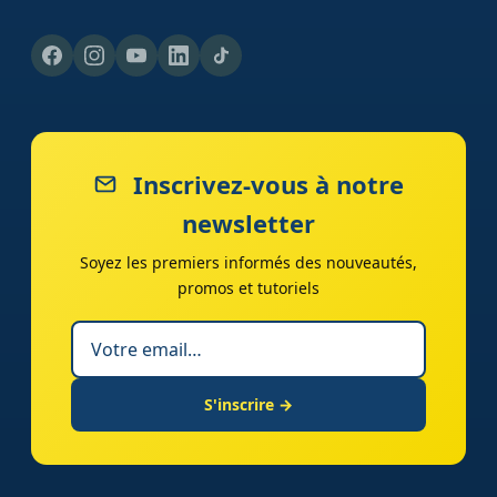
Inscrivez-vous à notre
newsletter
Soyez les premiers informés des nouveautés,
promos et tutoriels
S'inscrire →