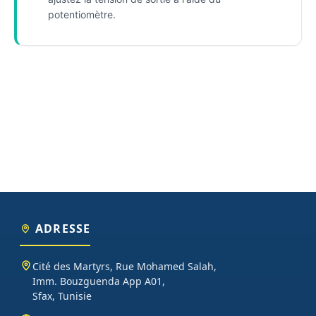
potentiomètre.
ADRESSE
Cité des Martyrs, Rue Mohamed Salah,
Imm. Bouzguenda App A01,
Sfax, Tunisie