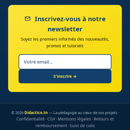
Inscrivez-vous à notre
newsletter
Soyez les premiers informés des nouveautés,
promos et tutoriels
S'inscrire →
© 2026
Didactico.tn
— La pédagogie au cœur de vos projets ·
Confidentialité
CGV
Mentions légales
Retours et
·
·
·
remboursement
Suivi de colis
·